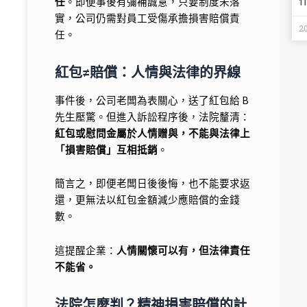
任
。即便事後有彌補誠意，只要制度未落
實，公司仍需對員工受傷承擔損害賠償責
2
任。
紅包≠賠償：人情與法律的界線
事件後，公司老闆為表關心，送了紅包給 B
先生壓驚。但進入訴訟程序後，法院釐清：
紅包或慰問金屬於人情贈與，不能與法律上
「損害賠償」互相抵銷
。
簡言之，即便老闆日後後悔，也不能要求返
還，更無法以紅包金額減少應賠償的金錢
數。
這提醒企業：
人情關懷可以有，但法律責任
不能省。
法院怎麼判？精神損害賠償的計