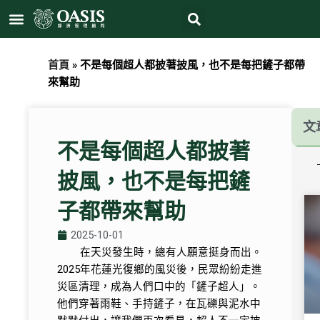
Search
跳
Menu
至
主
要
首頁
»
不是每個超人都披著披風，也不是每把鏟子都帶
內
來幫助
容
文
不是每個超人都披著
披風，也不是每把鏟
子都帶來幫助
2025-10-01
在天災發生時，總有人願意挺身而出。
2025年花蓮光復鄉的風災後，民眾紛紛走進
災區清理，成為人們口中的「鏟子超人」。
他們穿著雨鞋、手持鏟子，在瓦礫與泥水中