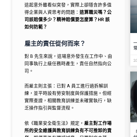
這起意外雖看似突發，實際上卻隱含許多值
得企業與人資思考的問題：
這算職災嗎？公
司該賠償多少？精神賠償要怎麼算？HR 該
如何防範？
雇主的責任從何而來？
對 B 先生來說，這場意外發生在工作中、由
2
同事執行上級任務時產生，責任自然指向公
司。
而雇主則主張：已對 A 員工進行過拆解訓
練，並平時設有勞安制度與保護措施。但經
實際查證，相關教育訓練並未確實執行，缺
乏操作指引與監督流程。
依《職業安全衛生法》規定，
雇主對工作場
所的安全維護與教育訓練負有不可推卸的責