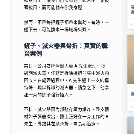
默默付出，讓我們再次看見，超人不一定披
著披風，而可能就在你我身邊。
然而，不是每把鏟子都帶來幫助。有時，一
2
鏟下去，可能換來一場職場災難。
鏟子、滅火器與骨折：真實的職
災案例
某日，公司安排清潔人員 A 先生處理一批
過期滅火器，任務是拆除握把並集中滅火粉
回收。在處理過程中，A 先生遇上一支結構
特殊、難以拆卸的滅火器，情急之下，他拿
起一旁的鏟子強行插入。
2
不料，滅火器因內部殘存壓力爆炸，整支器
材如子彈般噴出，撞上正好在一旁工作的 B
先生，導致其左膝骨折，需長期治療。