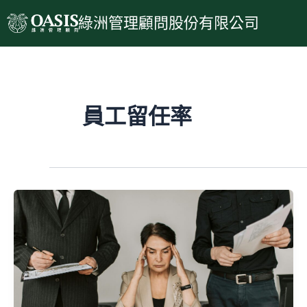
跳
綠洲管理顧問股份有限公司
至
主
要
內
容
員工留任率