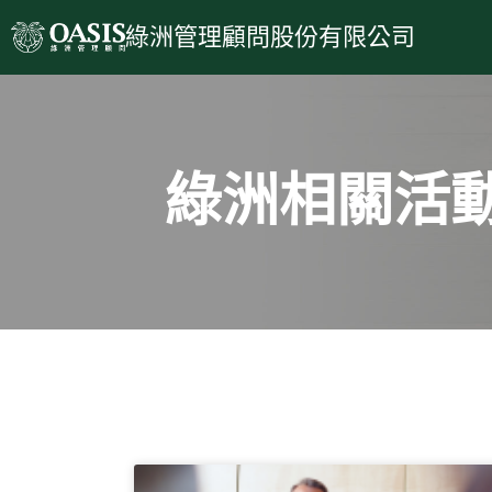
跳
綠洲管理顧問股份有限公司
至
主
要
內
容
綠洲相關活