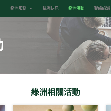
綠洲服務
綠洲快訊
綠洲活動
聯絡綠洲
動
綠洲相關活動
P
P
P
P
P
a
a
a
a
a